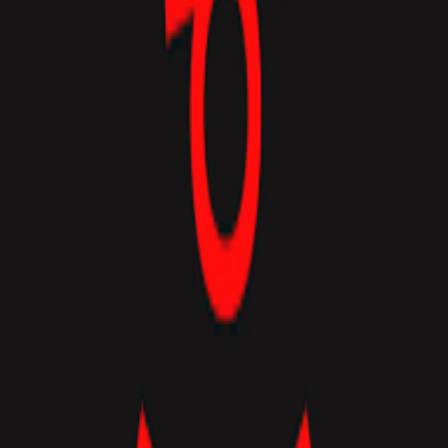
Сервери Lineage 2 Gracia
Знайдіть кращі приватні сервери Lineage 2 Gracia. Перегляньте
сервери Gracia за рейтами та регіонами. Усі перелічені тут
сервери активно моніторяться та перевіряються.
Advertisement
Тут може бути ваш банер
Розмістити рекламу →
970×90
Banner not available on mobile
Всі сервери Gracia (1)
1
Список
Таблиця
e-global mw6