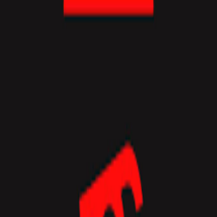
Розміщення
UA
UA
← Назад до серверів