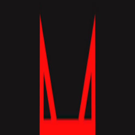
База знань
Гайди