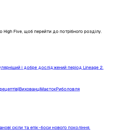
бо High Five, щоб перейти до потрібного розділу.
лярніший і добре досліджений період Lineage 2.
рецептів)
Вихованці
Маєток
Риболовля
нові скіли та епік-боси нового покоління.