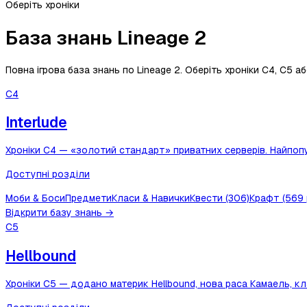
Оберіть хроніки
База знань Lineage 2
Повна ігрова база знань по Lineage 2. Оберіть хроніки C4, C5 а
C4
Interlude
Хроніки C4 — «золотий стандарт» приватних серверів. Найпопу
Доступні розділи
Моби & Боси
Предмети
Класи & Навички
Квести (306)
Крафт (569 
Відкрити базу знань →
C5
Hellbound
Хроніки C5 — додано материк Hellbound, нова раса Камаель, кла