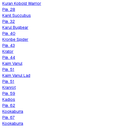
Kuran Kobold Warrior
Рів.
28
Kanil Succubus
Рів.
32
Karul Bugbear
Рів.
40
Kronbe Spider
Рів.
43
Krator
Рів.
44
Kaim Vanul
Рів.
51
Kaim Vanul Lad
Рів.
51
Kranrot
Рів.
59
Kadios
Рів.
62
Kookaburra
Рів.
67
Kookaburra