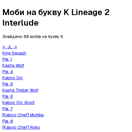
Моби на букву K Lineage 2
Interlude
Знайдено 68 мобів
на букву
K
←
J
L
→
King Squash
Рів.
1
Kasha Wolf
Рів.
4
Kaboo Orc
Рів.
6
Kasha Timber Wolf
Рів.
6
Kaboo Orc Grunt
Рів.
7
[Kaboo Chief] Murtika
Рів.
8
[Kaboo Chief] Roko