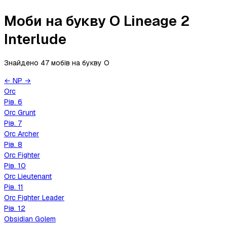
Моби на букву O Lineage 2
Interlude
Знайдено 47 мобів
на букву
O
←
N
P
→
Orc
Рів.
6
Orc Grunt
Рів.
7
Orc Archer
Рів.
8
Orc Fighter
Рів.
10
Orc Lieutenant
Рів.
11
Orc Fighter Leader
Рів.
12
Obsidian Golem