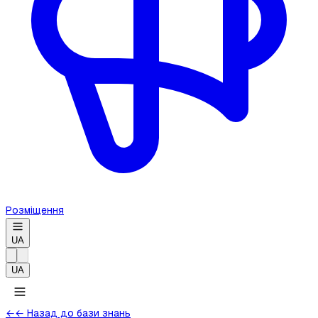
Розміщення
UA
UA
←
← Назад до бази знань