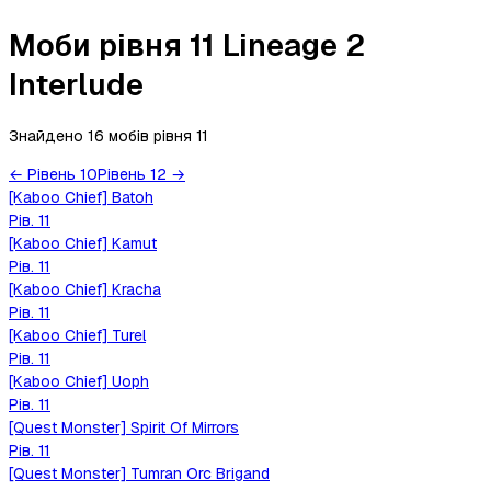
Моби рівня 11 Lineage 2
Interlude
Знайдено 16 мобів
рівня
11
←
Рівень
10
Рівень
12
→
[Kaboo Chief] Batoh
Рів.
11
[Kaboo Chief] Kamut
Рів.
11
[Kaboo Chief] Kracha
Рів.
11
[Kaboo Chief] Turel
Рів.
11
[Kaboo Chief] Uoph
Рів.
11
[Quest Monster] Spirit Of Mirrors
Рів.
11
[Quest Monster] Tumran Orc Brigand