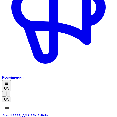
Розміщення
UA
UA
←
← Назад до бази знань