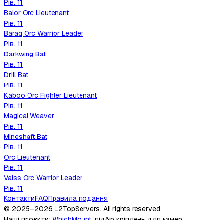
Рів.
11
Balor Orc Lieutenant
Рів.
11
Baraq Orc Warrior Leader
Рів.
11
Darkwing Bat
Рів.
11
Drill Bat
Рів.
11
Kaboo Orc Fighter Lieutenant
Рів.
11
Magical Weaver
Рів.
11
Mineshaft Bat
Рів.
11
Orc Lieutenant
Рів.
11
Vaiss Orc Warrior Leader
Рів.
11
Контакти
FAQ
Правила подання
© 2025–2026
L2TopServers
. All rights reserved.
Наші проєкти
:
WhichMount
,
підбір кріплень для камер