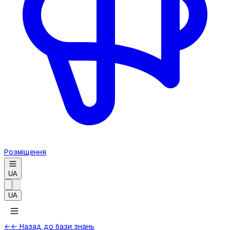
Розміщення
UA
UA
←
← Назад до бази знань