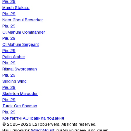
Рів.
29
Marsh Stakato
Рів.
29
Neer Ghoul Berserker
Рів.
29
Ol Mahum Commander
Рів.
29
Ol Mahum Sergeant
Рів.
29
Patin Archer
Рів.
29
Ritmal Swordsman
Рів.
29
Singing Wind
Рів.
29
Skeleton Marauder
Рів.
29
Turek Orc Shaman
Рів.
29
Контакти
FAQ
Правила подання
© 2025–2026
L2TopServers
. All rights reserved.
Наші проєкти
:
WhichMount
,
підбір кріплень для камер