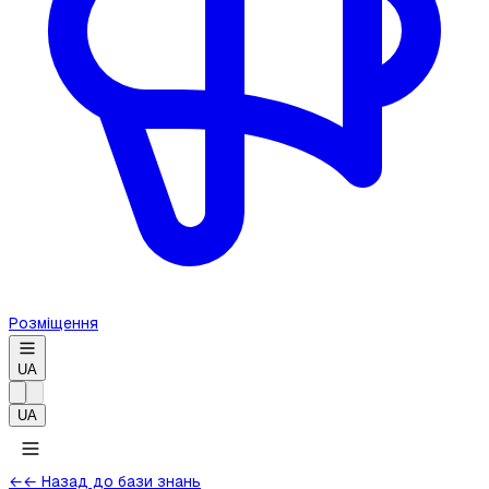
Розміщення
UA
UA
←
← Назад до бази знань