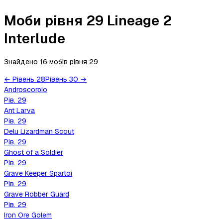
Моби рівня 29 Lineage 2
Interlude
Знайдено 16 мобів
рівня
29
←
Рівень
28
Рівень
30
→
Androscorpio
Рів.
29
Ant Larva
Рів.
29
Delu Lizardman Scout
Рів.
29
Ghost of a Soldier
Рів.
29
Grave Keeper Spartoi
Рів.
29
Grave Robber Guard
Рів.
29
Iron Ore Golem