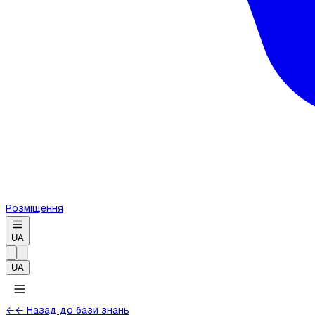
Розміщення
UA
UA
←
← Назад до бази знань