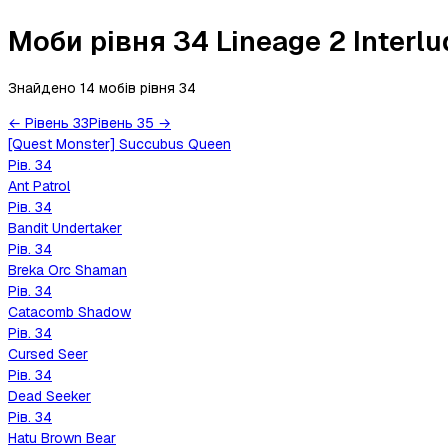
Моби рівня 34 Lineage 2 Interlu
Знайдено 14 мобів
рівня
34
←
Рівень
33
Рівень
35
→
[Quest Monster] Succubus Queen
Рів.
34
Ant Patrol
Рів.
34
Bandit Undertaker
Рів.
34
Breka Orc Shaman
Рів.
34
Catacomb Shadow
Рів.
34
Cursed Seer
Рів.
34
Dead Seeker
Рів.
34
Hatu Brown Bear