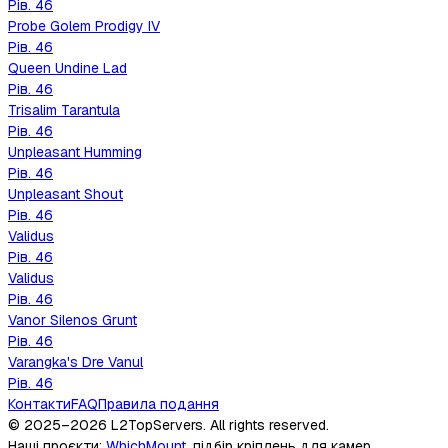
Рів.
46
Probe Golem Prodigy IV
Рів.
46
Queen Undine Lad
Рів.
46
Trisalim Tarantula
Рів.
46
Unpleasant Humming
Рів.
46
Unpleasant Shout
Рів.
46
Validus
Рів.
46
Validus
Рів.
46
Vanor Silenos Grunt
Рів.
46
Varangka's Dre Vanul
Рів.
46
Контакти
FAQ
Правила подання
© 2025–2026
L2TopServers
. All rights reserved.
Наші проєкти
:
WhichMount
,
підбір кріплень для камер