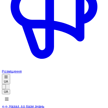
Розміщення
UA
UA
←
← Назад до бази знань