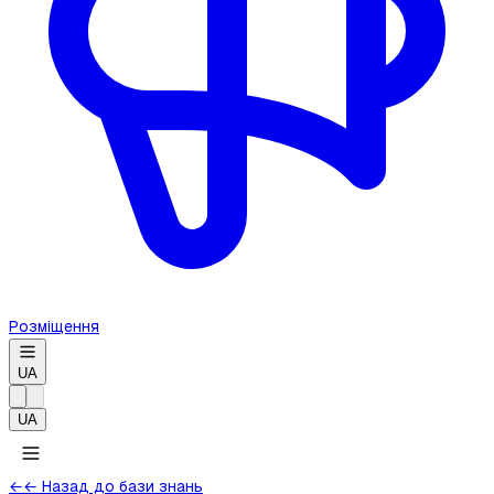
Розміщення
UA
UA
←
← Назад до бази знань