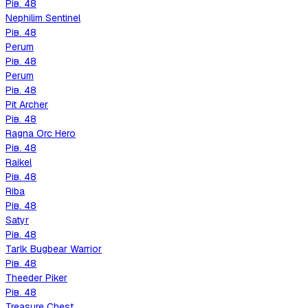
Рів.
48
Nephilim Sentinel
Рів.
48
Perum
Рів.
48
Perum
Рів.
48
Pit Archer
Рів.
48
Ragna Orc Hero
Рів.
48
Raikel
Рів.
48
Riba
Рів.
48
Satyr
Рів.
48
Tarlk Bugbear Warrior
Рів.
48
Theeder Piker
Рів.
48
Treasure Chest