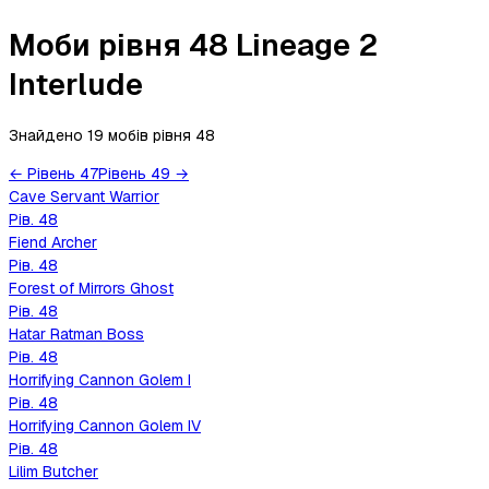
Моби рівня 48 Lineage 2
Interlude
Знайдено 19 мобів
рівня
48
←
Рівень
47
Рівень
49
→
Cave Servant Warrior
Рів.
48
Fiend Archer
Рів.
48
Forest of Mirrors Ghost
Рів.
48
Hatar Ratman Boss
Рів.
48
Horrifying Cannon Golem I
Рів.
48
Horrifying Cannon Golem IV
Рів.
48
Lilim Butcher