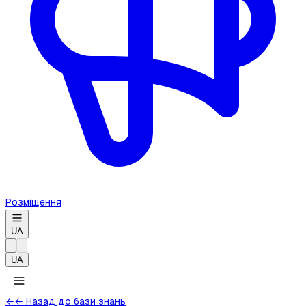
Розміщення
UA
UA
←
← Назад до бази знань