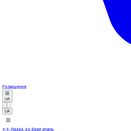
Розміщення
UA
UA
←
← Назад до бази знань