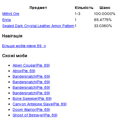
Предмет
Кількість
Шанс
Mithril Ore
1-3
100.0000%
Enria
1
65.4775%
Sealed Dark Crystal Leather Armor Pattern
1
33.0360%
Навігація
Більше мобів рівня 69
→
Схожі моби
Alpen Cougar
(
Рів.
69
)
Atrox
(
Рів.
69
)
Bandersnatch
(
Рів.
69
)
Bandersnatch
(
Рів.
69
)
Bandersnatch
(
Рів.
69
)
Bandersnatch
(
Рів.
69
)
Bone Sweeper
(
Рів.
69
)
Canyon Antelope Slave
(
Рів.
69
)
Doom Warrior
(
Рів.
69
)
Ghost of Betrayer
(
Рів.
69
)