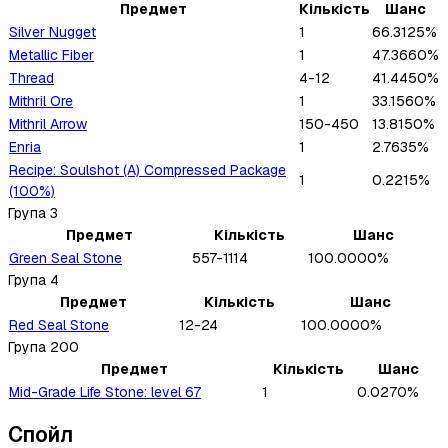
Предмет
Кількість
Шанс
Silver Nugget
1
66.3125%
Metallic Fiber
1
47.3660%
Thread
4-12
41.4450%
Mithril Ore
1
33.1560%
Mithril Arrow
150-450
13.8150%
Enria
1
2.7635%
Recipe: Soulshot (A) Compressed Package
1
0.2215%
(100%)
Група
3
Предмет
Кількість
Шанс
Green Seal Stone
557-1114
100.0000%
Група
4
Предмет
Кількість
Шанс
Red Seal Stone
12-24
100.0000%
Група
200
Предмет
Кількість
Шанс
Mid-Grade Life Stone: level 67
1
0.0270%
Спойл