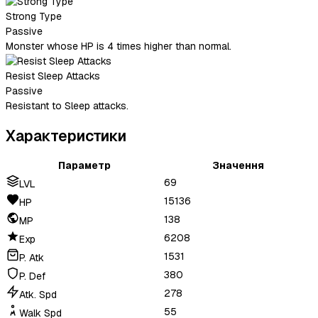
Strong Type
Passive
Monster whose HP is 4 times higher than normal.
Resist Sleep Attacks
Passive
Resistant to Sleep attacks.
Характеристики
Параметр
Значення
69
LVL
15136
HP
138
MP
6208
Exp
1531
P. Atk
380
P. Def
278
Atk. Spd
55
Walk Spd