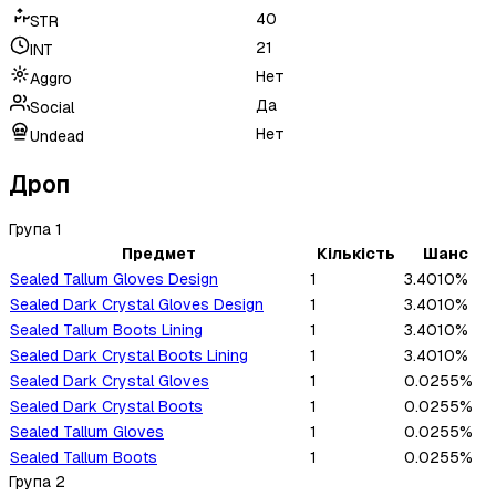
40
STR
21
INT
Нет
Aggro
Да
Social
Нет
Undead
Дроп
Група
1
Предмет
Кількість
Шанс
Sealed Tallum Gloves Design
1
3.4010%
Sealed Dark Crystal Gloves Design
1
3.4010%
Sealed Tallum Boots Lining
1
3.4010%
Sealed Dark Crystal Boots Lining
1
3.4010%
Sealed Dark Crystal Gloves
1
0.0255%
Sealed Dark Crystal Boots
1
0.0255%
Sealed Tallum Gloves
1
0.0255%
Sealed Tallum Boots
1
0.0255%
Група
2