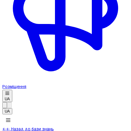
Розміщення
UA
UA
←
← Назад до бази знань