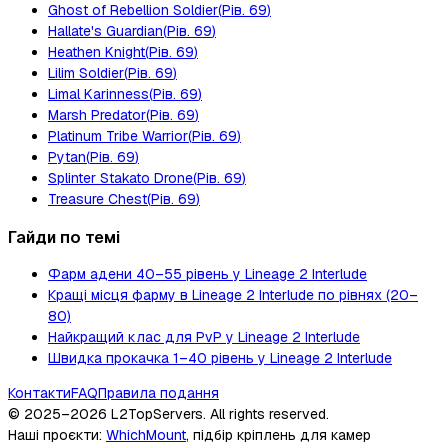
Ghost of Rebellion Soldier
(
Рів.
69
)
Hallate's Guardian
(
Рів.
69
)
Heathen Knight
(
Рів.
69
)
Lilim Soldier
(
Рів.
69
)
Limal Karinness
(
Рів.
69
)
Marsh Predator
(
Рів.
69
)
Platinum Tribe Warrior
(
Рів.
69
)
Pytan
(
Рів.
69
)
Splinter Stakato Drone
(
Рів.
69
)
Treasure Chest
(
Рів.
69
)
Гайди по темі
Фарм адени 40–55 рівень у Lineage 2 Interlude
Кращі місця фарму в Lineage 2 Interlude по рівнях (20–
80)
Найкращий клас для PvP у Lineage 2 Interlude
Швидка прокачка 1–40 рівень у Lineage 2 Interlude
Контакти
FAQ
Правила подання
© 2025–2026
L2TopServers
. All rights reserved.
Наші проєкти
:
WhichMount
,
підбір кріплень для камер