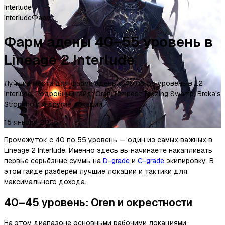
Interlude
Interlude
Фарм
Фарм адены 40–55 уровень в
Lineage 2 Interlude
Лучшие места для фарма адены с 40 по 55 уровень в L2
Interlude. Подробный гайд: Oran Tempest, Blazing Swamp, Breka's
Stronghold и другие локации.
15 января 2025 г.
Промежуток с 40 по 55 уровень — один из самых важных в
Lineage 2 Interlude. Именно здесь вы начинаете накапливать
первые серьёзные суммы на
D-grade
и
C-grade
экипировку. В
этом гайде разберём лучшие локации и тактики для
максимального дохода.
40–45 уровень: Oren и окрестности
На этом диапазоне основными рабочими локациями