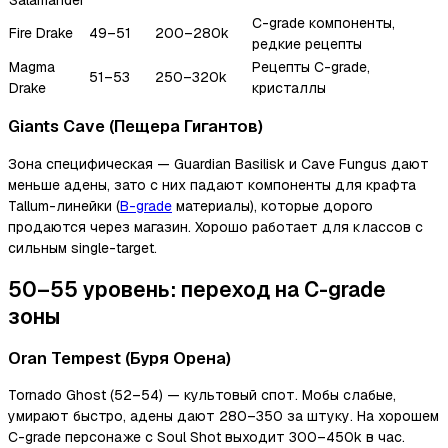
Salamander
C-grade компоненты,
Fire Drake
49–51
200–280k
редкие рецепты
Magma
Рецепты C-grade,
51–53
250–320k
Drake
кристаллы
Giants Cave (Пещера Гигантов)
Зона специфическая — Guardian Basilisk и Cave Fungus дают
меньше адены, зато с них падают компоненты для крафта
Tallum-линейки (
B-grade
материалы), которые дорого
продаются через магазин. Хорошо работает для классов с
сильным single-target.
50–55 уровень: переход на C-grade
зоны
Oran Tempest (Буря Орена)
Tornado Ghost (52–54) — культовый спот. Мобы слабые,
умирают быстро, адены дают 280–350 за штуку. На хорошем
C-grade персонаже с Soul Shot выходит 300–450k в час.