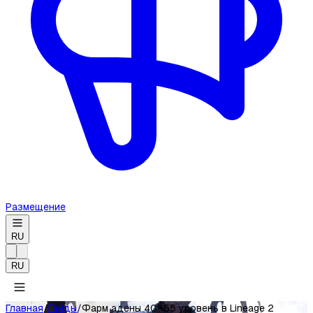
Размещение
RU
RU
Главная
/
Гайды
/
Фарм адены 40–55 уровень в Lineage 2