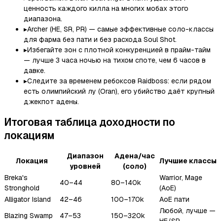
ценность каждого килла на многих мобах этого
диапазона.
▸
Archer (HE, SR, PR) — самые эффективные соло-классы
для фарма без пати и без расхода Soul Shot.
▸
Избегайте зон с плотной конкуренцией в прайм-тайм
— лучше 3 часа ночью на тихом споте, чем 6 часов в
давке.
▸
Следите за временем ребоксов Raidboss: если рядом
есть олимпийский лу (Oran), его убийство даёт крупный
джекпот адены.
Итоговая таблица доходности по
локациям
Диапазон
Адена/час
Локация
Лучшие классы
уровней
(соло)
Breka's
Warrior, Mage
40–44
80–140k
Stronghold
(AoE)
Alligator Island
42–46
100–170k
AoE пати
Любой, лучше —
Blazing Swamp
47–53
150–320k