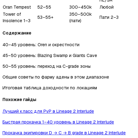
HE/SR
Oran Tempest
52–55
300–450k
Любой
Tower of
350–500k
53–55+
Пати 2–3
Insolence 1–3
(пати)
Содержание
40–45 уровень: Oren и окрестности
45–50 уровень: Blazing Swamp и Giants Cave
50–55 уровень: переход на C-grade зоны
Общие советы по фарму адены в этом диапазоне
Итоговая таблица доходности по локациям
Похожие гайды
Лучший класс для PvP в Lineage 2 Interlude
Быстрая прокачка 1–40 уровень в Lineage 2 Interlude
Прокачка экипировки D → C → B grade в Lineage 2 Interlude