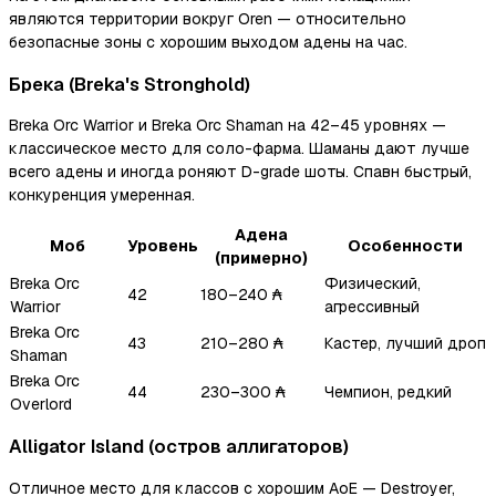
являются территории вокруг Oren — относительно
безопасные зоны с хорошим выходом адены на час.
Брека (Breka's Stronghold)
Breka Orc Warrior и Breka Orc Shaman на 42–45 уровнях —
классическое место для соло-фарма. Шаманы дают лучше
всего адены и иногда роняют D-grade шоты. Спавн быстрый,
конкуренция умеренная.
Адена
Моб
Уровень
Особенности
(примерно)
Breka Orc
Физический,
42
180–240 ₳
Warrior
агрессивный
Breka Orc
43
210–280 ₳
Кастер, лучший дроп
Shaman
Breka Orc
44
230–300 ₳
Чемпион, редкий
Overlord
Alligator Island (остров аллигаторов)
Отличное место для классов с хорошим AoE — Destroyer,