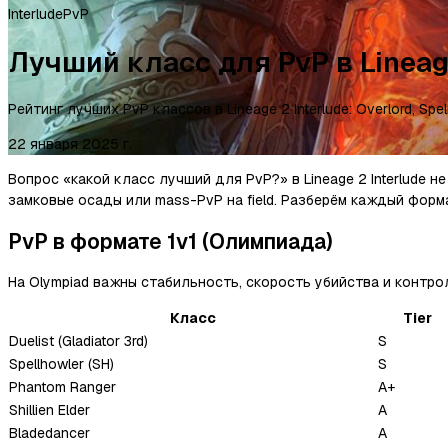
Interlude
PvP
Лучший класс для PvP в Lineage
Рейтинг лучших PvP классов в Lineage 2 Interlude: Overlord, Spe
22 января 2025 г.
Вопрос «какой класс лучший для PvP?» в Lineage 2 Interlude н
замковые осады или mass-PvP на field. Разберём каждый форм
PvP в формате 1v1 (Олимпиада)
На Olympiad важны стабильность, скорость убийства и контроль
Класс
Tier
Duelist (Gladiator 3rd)
S
Spellhowler (SH)
S
Phantom Ranger
A+
Shillien Elder
A
Bladedancer
A