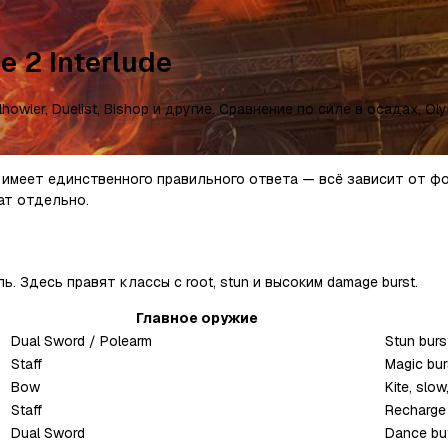
 2 Interlude
llhowler, Duelist, Bishop и другие. Сравнение по силе в осадах, Ol
е имеет единственного правильного ответа — всё зависит от форм
ат отдельно.
. Здесь правят классы с root, stun и высоким damage burst.
Главное оружие
Dual Sword / Polearm
Stun burs
Staff
Magic bur
Bow
Kite, slo
Staff
Recharge 
Dual Sword
Dance buf