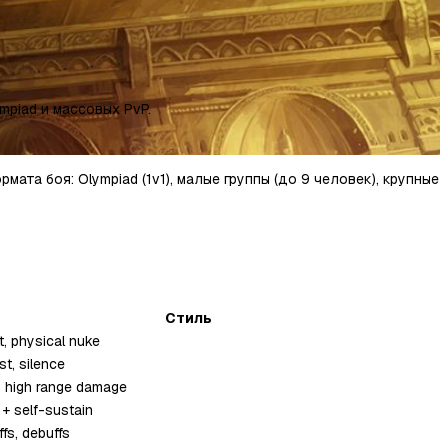
ympiad и массовых PvP.
ата боя: Olympiad (1v1), малые группы (до 9 человек), крупные
Стиль
t, physical nuke
st, silence
w, high range damage
+ self-sustain
fs, debuffs