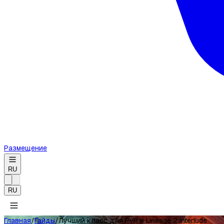
Размещение
RU
RU
Главная
/
Гайды
/
Лучший класс для PvP в Lineage 2 Interlude