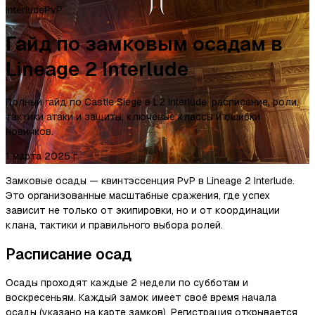
Interlude
PvP
Гайд по замковым осадам в
Lineage 2 Interlude
Полный гайд по Castle Siege в L2 Interlude: расписание, роли,
тактики атаки и защиты, ключевые классы и ошибки
новичков.
1 марта 2025 г.
Замковые осады — квинтэссенция PvP в Lineage 2 Interlude.
Это организованные масштабные сражения, где успех
зависит не только от экипировки, но и от координации
клана, тактики и правильного выбора ролей.
Расписание осад
Осады проходят каждые 2 недели по субботам и
воскресеньям. Каждый замок имеет своё время начала
осады (указано на карте замков). Регистрация открывается