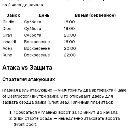
за 2 часа до начала.
Замок
День
Время (серверное)
Gludio
Суббота
16:00
Dion
Суббота
18:00
Giran
Суббота
20:00
Innadril
Воскресенье
16:00
Aden
Воскресенье
20:00
Rune
Воскресенье
22:00
Атака vs Защита
Стратегия атакующих
Главная цель атакующих — уничтожить два артефакта (Flame
of Destruction) внутри замка. Это открывает дверь для
захвата сердца замка (Great Seal). Типичный план атаки:
1
Собраться у главных ворот за 10 минут до начала.
2
При старте осады — немедленно атаковать ворота
(Front Door).