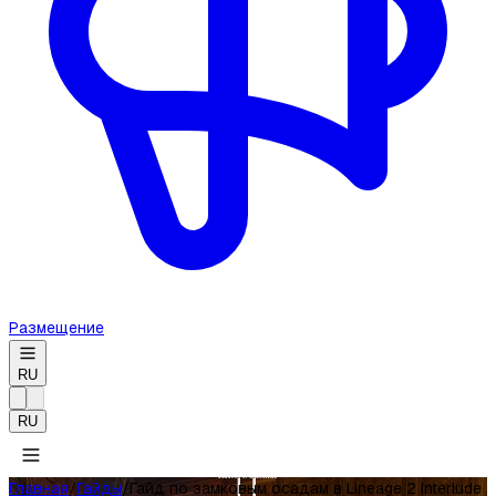
Размещение
RU
RU
Главная
/
Гайды
/
Гайд по замковым осадам в Lineage 2 Interlude