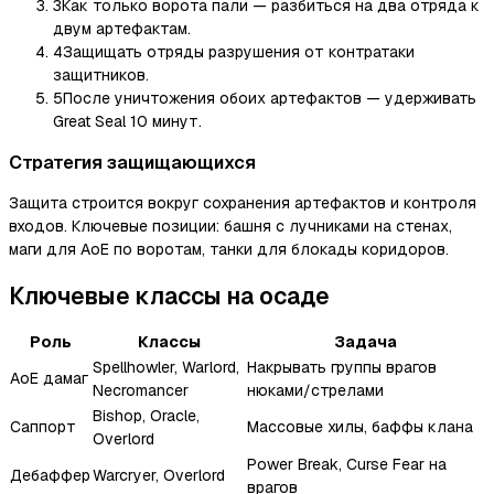
3
Как только ворота пали — разбиться на два отряда к
двум артефактам.
4
Защищать отряды разрушения от контратаки
защитников.
5
После уничтожения обоих артефактов — удерживать
Great Seal 10 минут.
Стратегия защищающихся
Защита строится вокруг сохранения артефактов и контроля
входов. Ключевые позиции: башня с лучниками на стенах,
маги для AoE по воротам, танки для блокады коридоров.
Ключевые классы на осаде
Роль
Классы
Задача
Spellhowler, Warlord,
Накрывать группы врагов
AoE дамаг
Necromancer
нюками/стрелами
Bishop, Oracle,
Саппорт
Массовые хилы, баффы клана
Overlord
Power Break, Curse Fear на
Дебаффер
Warcryer, Overlord
врагов