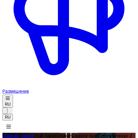
Размещение
RU
RU
Главная
/
Гайды
/
Как зарабатывать адену крафтом в Lineage 2