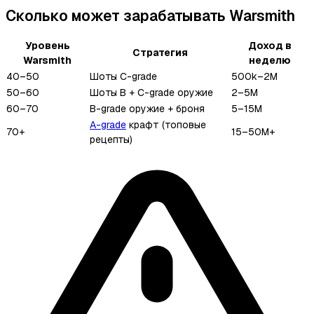
Сколько может зарабатывать Warsmith
Уровень
Доход в
Стратегия
Warsmith
неделю
40–50
Шоты C-grade
500k–2M
50–60
Шоты B + C-grade оружие
2–5M
60–70
B-grade оружие + броня
5–15M
A-grade
крафт (топовые
70+
15–50M+
рецепты)