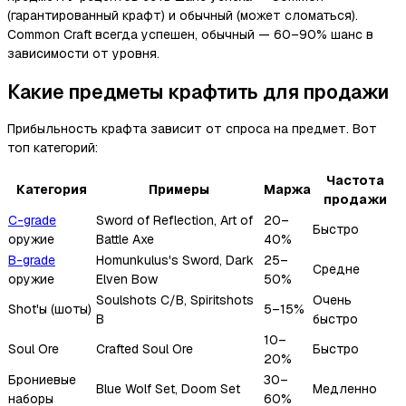
(гарантированный крафт) и обычный (может сломаться).
Common Craft всегда успешен, обычный — 60–90% шанс в
зависимости от уровня.
Какие предметы крафтить для продажи
Прибыльность крафта зависит от спроса на предмет. Вот
топ категорий:
Частота
Категория
Примеры
Маржа
продажи
C-grade
Sword of Reflection, Art of
20–
Быстро
оружие
Battle Axe
40%
B-grade
Homunkulus's Sword, Dark
25–
Средне
оружие
Elven Bow
50%
Soulshots C/B, Spiritshots
Очень
Shot'ы (шоты)
5–15%
B
быстро
10–
Soul Ore
Crafted Soul Ore
Быстро
20%
Брониевые
30–
Blue Wolf Set, Doom Set
Медленно
наборы
60%