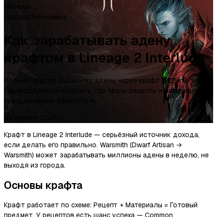
Interlude
Interlude
Экономика
Как зарабатывать адену
крафтом в Lineage 2 Interlude
Полный гайд по заработку адены через крафт в L2 Interlude.
Какие предметы крафтить, где брать рецепты и материалы,
сколько можно заработать.
25 апреля 2025 г.
Крафт в Lineage 2 Interlude — серьёзный источник дохода,
если делать его правильно. Warsmith (Dwarf Artisan →
Warsmith) может зарабатывать миллионы адены в неделю, не
выходя из города.
Основы крафта
Крафт работает по схеме: Рецепт + Материалы = Готовый
предмет. У рецептов есть шанс успеха — Common