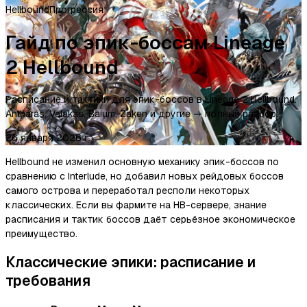
Hellbound
Прогрессия
Гайд по эпик-боссам Lineage
2 Hellbound
Расписание и тактики для эпик-боссов в Lineage 2 Hellbound.
Antharas, Valakas, Baium, Zaken и другие — полный разбор.
26 января 2026 г.
Hellbound не изменил основную механику эпик-боссов по
сравнению с Interlude, но добавил новых рейдовых боссов
самого острова и переработал респоли некоторых
классических. Если вы фармите на HB-сервере, знание
расписания и тактик боссов даёт серьёзное экономическое
преимущество.
Классические эпики: расписание и
требования