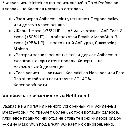
быстрее, чем в Interlude (из-за изменений в Third Profession
классах), но базовая механика осталась.
▸
Вход через Antharas Lair: нужен квест Dragons Valley
или доступ через альянс.
▸
Фазы: 1 фаза (<75% HP) — обычные атаки + AoE Fear. 2
фаза (<50% HP) — добавляется Breath и MassStun. 3
фаза (<25% HP) — постоянный AoE урон, Summoning
Minions.
▸
Распределение: основные танки держат Antharas с
флангов, нюкеры стоят позади. Хилеры — на
максимальной дистанции.
▸
Fear-резист — критичен: без Valakas Necklace или Fear
Resist потайонов пати теряет 30–40%
боеспособности.
Valakas: что изменилось в Hellbound
Valakas в HB получил немного ускоренный AI и усиленный
Breath-урон, что требует более быстрой ротации хилеров.
Ключевое правило: никогда не ставьте всех хилеров рядом
— один Mass Stun под Breath убивает их одновременно.