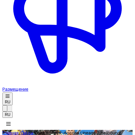
Размещение
RU
RU
Главная
/
Гайды
/
Гайд по эпик-боссам Lineage 2 Hellbound