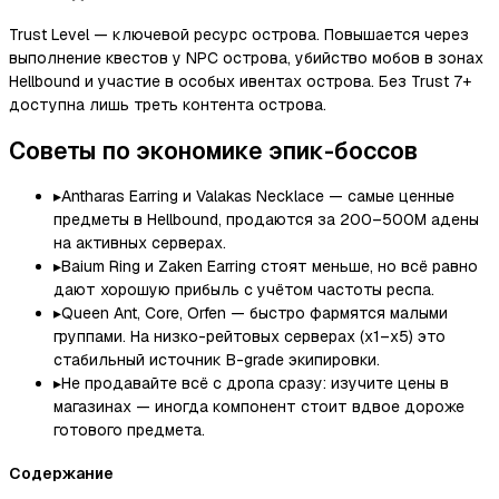
Trust Level — ключевой ресурс острова. Повышается через
выполнение квестов у NPC острова, убийство мобов в зонах
Hellbound и участие в особых ивентах острова. Без Trust 7+
доступна лишь треть контента острова.
Советы по экономике эпик-боссов
▸
Antharas Earring и Valakas Necklace — самые ценные
предметы в Hellbound, продаются за 200–500M адены
на активных серверах.
▸
Baium Ring и Zaken Earring стоят меньше, но всё равно
дают хорошую прибыль с учётом частоты респа.
▸
Queen Ant, Core, Orfen — быстро фармятся малыми
группами. На низко-рейтовых серверах (x1–x5) это
стабильный источник B-grade экипировки.
▸
Не продавайте всё с дропа сразу: изучите цены в
магазинах — иногда компонент стоит вдвое дороже
готового предмета.
Содержание