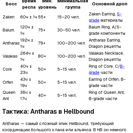
Время
Мин.
Минимальная
Босс
Основной дроп
респа
уровень
группа
Zaken Earring,
S-
Zaken
60ч ± 1ч
55+
15–20 чел.
grade
материалы
120ч ±
Baium Ring, A/S-
Baium
75+
30–50 чел.
1ч
grade компоненты
192ч ±
Antharas Earring,
Antharas
79+
100–200 чел.
1ч
Dragon рецепты
264ч ±
Valakas Necklace,
Valakas
80+
100–200 чел.
1ч
Dragon рецепты
40ч ±
Ring of Core, C/
B-
Core
50+
5–15 чел.
23ч
grade
части
43ч ±
Earring of Orfen, B-
Orfen
50+
5–15 чел.
19ч
grade части
Queen
36ч ±
Ring of Queen Ant,
40+
5–15 чел.
Ant
17ч
B-grade части
Тактика: Antharas в Hellbound
Antharas — самый сложный эпик Hellbound, требующий
координации большого клана или альянса. В HB он немного