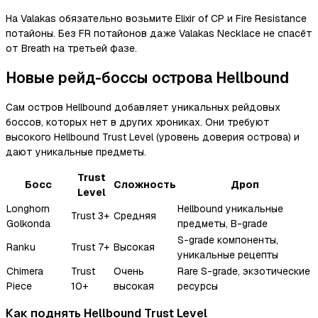
На Valakas обязательно возьмите Elixir of CP и Fire Resistance
потайоны. Без FR потайонов даже Valakas Necklace не спасёт
от Breath на третьей фазе.
Новые рейд-боссы острова Hellbound
Сам остров Hellbound добавляет уникальных рейдовых
боссов, которых нет в других хрониках. Они требуют
высокого Hellbound Trust Level (уровень доверия острова) и
дают уникальные предметы.
Trust
Босс
Сложность
Дроп
Level
Longhorn
Hellbound уникальные
Trust 3+
Средняя
Golkonda
предметы, B-grade
S-grade компоненты,
Ranku
Trust 7+
Высокая
уникальные рецепты
Chimera
Trust
Очень
Rare S-grade, экзотические
Piece
10+
высокая
ресурсы
Как поднять Hellbound Trust Level