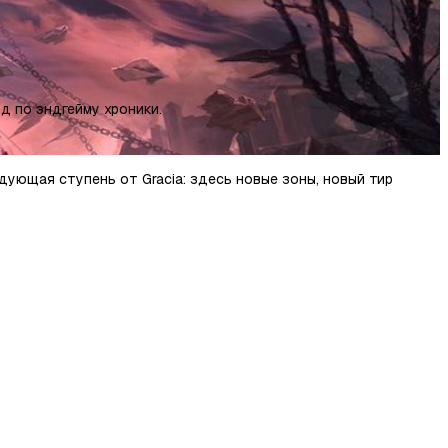
йд по эндгейму хроники.
дующая ступень от Gracia: здесь новые зоны, новый тир