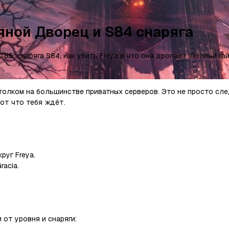
дяной Дворец и S84 снаряга
85, снаряга S84, как убить Freya и что она дропает. Полный га
отолком на большинстве приватных серверов. Это не просто сле
Вот что тебя ждёт.
руг Freya.
racia.
 от уровня и снаряги: