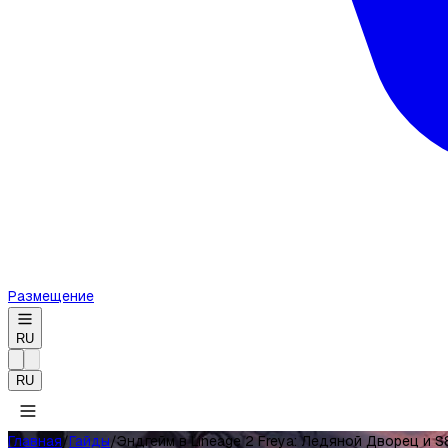
Размещение
RU
RU
Главная
/
Гайды
/
Эндгейм в Lineage 2 Freya: Ледяной Дворец и S