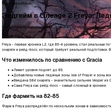
Freya
Прогрессия
Эндгейм в Lineage 2 Freya: Ле
Что делать на максимальном уровне в L2 Freya: зоны фарма 82-
23 мая 2025 г.
Freya - первая хроника L2, где 85-й уровень стал реальным п
снаряги и рейд-босс, который требует реальной подготовки. 
Что изменилось по сравнению с Gracia
▸
Лимит уровня поднят до 85.
▸
Добавлены новые ледяные зоны: Isle of Prayer и зоны вок
▸
Введена S84 снаряга - значительно сильнее Vesper из G
▸
Сама Freya как рейд-босс - самый сложный в хронике.
Где фармить на 82-85
Фарм в Freya распределён по нескольким зонам в зависимости