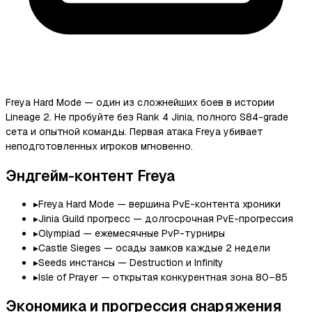
Freya Hard Mode — один из сложнейших боев в истории
Lineage 2. Не пробуйте без Rank 4 Jinia, полного S84-grade
сета и опытной команды. Первая атака Freya убивает
неподготовленных игроков мгновенно.
Эндгейм-контент Freya
▸
Freya Hard Mode — вершина PvE-контента хроники
▸
Jinia Guild прогресс — долгосрочная PvE-прогрессия
▸
Olympiad — ежемесячные PvP-турниры
▸
Castle Sieges — осады замков каждые 2 недели
▸
Seeds инстансы — Destruction и Infinity
▸
Isle of Prayer — открытая конкурентная зона 80–85
Экономика и прогрессия снаряжения