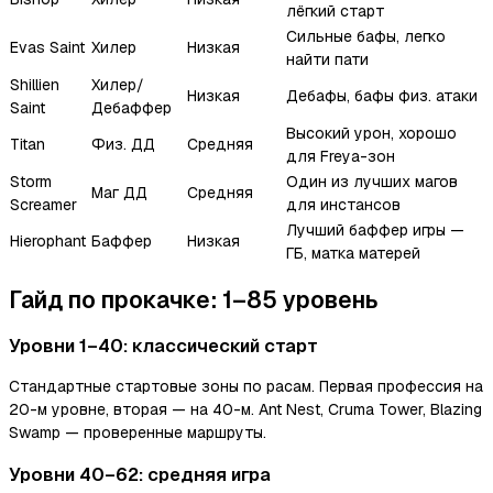
лёгкий старт
Сильные бафы, легко
Evas Saint
Хилер
Низкая
найти пати
Shillien
Хилер/
Низкая
Дебафы, бафы физ. атаки
Saint
Дебаффер
Высокий урон, хорошо
Titan
Физ. ДД
Средняя
для Freya-зон
Storm
Один из лучших магов
Маг ДД
Средняя
Screamer
для инстансов
Лучший баффер игры —
Hierophant
Баффер
Низкая
ГБ, матка матерей
Гайд по прокачке: 1–85 уровень
Уровни 1–40: классический старт
Стандартные стартовые зоны по расам. Первая профессия на
20-м уровне, вторая — на 40-м. Ant Nest, Cruma Tower, Blazing
Swamp — проверенные маршруты.
Уровни 40–62: средняя игра