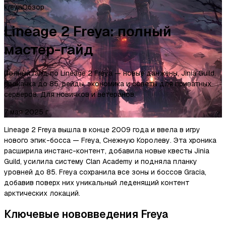
Freya
Обзор
Lineage 2 Freya: полный
мастер-гайд
Полный гайд по Lineage 2 Freya — новые данжены, Jinia Guild,
прокачка до 85, рейды, экономика и советы для приватных
серверов. Для новичков и ветеранов.
7 мая 2025 г.
Lineage 2 Freya вышла в конце 2009 года и ввела в игру
нового эпик-босса — Freya, Снежную Королеву. Эта хроника
расширила инстанс-контент, добавила новые квесты Jinia
Guild, усилила систему Clan Academy и подняла планку
уровней до 85. Freya сохранила все зоны и боссов Gracia,
добавив поверх них уникальный леденящий контент
арктических локаций.
Ключевые нововведения Freya