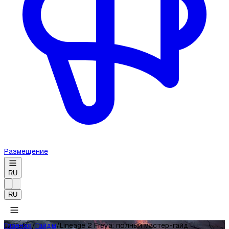
Размещение
RU
RU
Главная
/
Гайды
/
Lineage 2 Freya: полный мастер-гайд