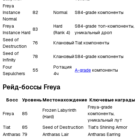
Freya
Instance
82
Normal
S84-grade компоненты
Normal
Freya
Hard
S84-grade топ-компоненты,
83
Instance Hard
(Rank 4)
уникальный дроп
Seed of
76
Клановый
Tiat компоненты
Destruction
Seed of
78
Клановый
S84-grade компоненты
Infinity
Four
Ротация
55
A-grade
компоненты
Sepulchers
4ч
Рейд-боссы Freya
Босс
Уровень
Местонахождение
Ключевые награды
Freya-grade
Frozen Labyrinth
Freya
85
компоненты,
(Hard)
уникальный лут
Tiat
85
Seed of Destruction
Tiat's Shining Armor
Antharas
79
Antharas Lair
Antharas Earring