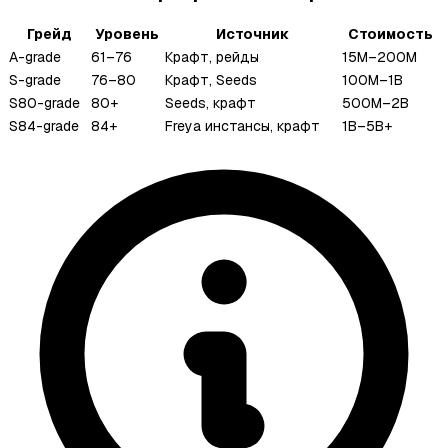
Грейд
Уровень
Источник
Стоимость
A-grade
61–76
Крафт, рейды
15M–200M
S-grade
76–80
Крафт, Seeds
100M–1B
S80-grade
80+
Seeds, крафт
500M–2B
S84-grade
84+
Freya инстансы, крафт
1B–5B+