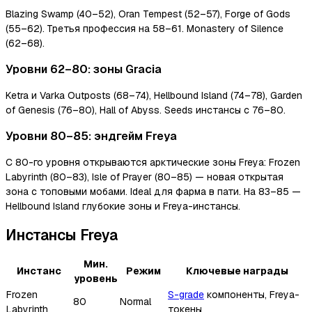
Blazing Swamp (40–52), Oran Tempest (52–57), Forge of Gods
(55–62). Третья профессия на 58–61. Monastery of Silence
(62–68).
Уровни 62–80: зоны Gracia
Ketra и Varka Outposts (68–74), Hellbound Island (74–78), Garden
of Genesis (76–80), Hall of Abyss. Seeds инстансы с 76–80.
Уровни 80–85: эндгейм Freya
С 80-го уровня открываются арктические зоны Freya: Frozen
Labyrinth (80–83), Isle of Prayer (80–85) — новая открытая
зона с топовыми мобами. Ideal для фарма в пати. На 83–85 —
Hellbound Island глубокие зоны и Freya-инстансы.
Инстансы Freya
Мин.
Инстанс
Режим
Ключевые награды
уровень
Frozen
S-grade
компоненты, Freya-
80
Normal
Labyrinth
токены