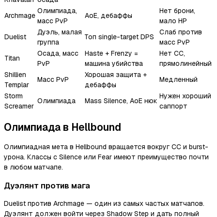
Олимпиада,
Нет брони,
Archmage
AoE, дебаффы
масс PvP
мало HP
Дуэль, малая
Слаб против
Duelist
Топ single-target DPS
группа
масс PvP
Осада, масс
Haste + Frenzy =
Нет CC,
Titan
PvP
машина убийства
прямолинейный
Shillien
Хорошая защита +
Масс PvP
Медленный
Templar
дебаффы
Storm
Нужен хороший
Олимпиада
Mass Silence, AoE нюк
Screamer
саппорт
Олимпиада в Hellbound
Олимпиадная мета в Hellbound вращается вокруг CC и burst-
урона. Классы с Silence или Fear имеют преимущество почти
в любом матчапе.
Дуэлянт против мага
Duelist против Archmage — один из самых частых матчапов.
Дуэлянт должен войти через Shadow Step и дать полный