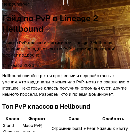
Hellbound
PvP
Гайд по PvP в Lineage 2
Hellbound
Лучшие PvP классы и тактики для Lineage 2 Hellbound.
Олимпиада, осады, открытые PvP — разбираем каждый
формат подробно.
14 января 2026 г.
Hellbound принёс третьи профессии и переработанные
умения, что кардинально изменило PvP-меты по сравнению с
Interlude. Некоторые классы получили огромный буст, другие
немного просели. Разберём, кто и почему доминирует.
Топ PvP классов в Hellbound
Класс
Формат
Сила
Слабость
Grand
Масс PvP,
Огромный burst + Fear
Уязвим к кайту
Khavatari
осада