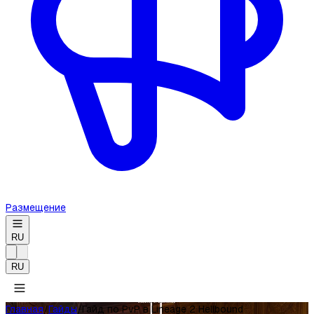
Размещение
RU
RU
Главная
/
Гайды
/
Гайд по PvP в Lineage 2 Hellbound