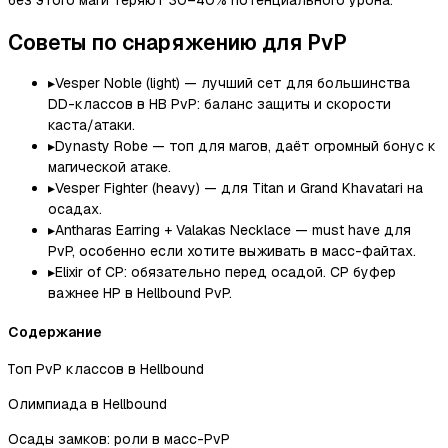
без этого маги теряют 30–40% потенциального урона.
Советы по снаряжению для PvP
▸
Vesper Noble (light) — лучший сет для большинства
DD-классов в HB PvP: баланс защиты и скорости
каста/атаки.
▸
Dynasty Robe — топ для магов, даёт огромный бонус к
магической атаке.
▸
Vesper Fighter (heavy) — для Titan и Grand Khavatari на
осадах.
▸
Antharas Earring + Valakas Necklace — must have для
PvP, особенно если хотите выживать в масс-файтах.
▸
Elixir of CP: обязательно перед осадой. CP буфер
важнее HP в Hellbound PvP.
Содержание
Топ PvP классов в Hellbound
Олимпиада в Hellbound
Осады замков: роли в масс-PvP