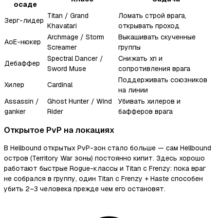
осаде
Titan / Grand
Ломать строй врага,
Зерг-лидер
Khavatari
открывать проход
Archmage / Storm
Выкашивать скученные
AoE-нюкер
Screamer
группы
Spectral Dancer /
Снижать хп и
Дебаффер
Sword Muse
сопротивления врага
Поддерживать союзников
Хилер
Cardinal
на линии
Assassin /
Ghost Hunter / Wind
Убивать хилеров и
ganker
Rider
бафферов врага
Открытое PvP на локациях
В Hellbound открытых PvP-зон стало больше — сам Hellbound
остров (Territory War зоны) постоянно кипит. Здесь хорошо
работают быстрые Rogue-классы и Titan с Frenzy: пока враг
не собрался в группу, один Titan с Frenzy + Haste способен
убить 2–3 человека прежде чем его остановят.