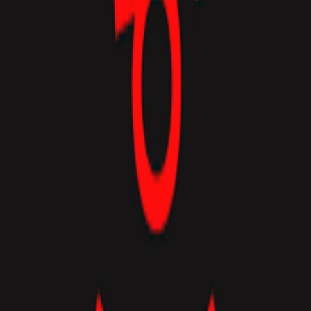
Серверы Lineage 2 Gracia
Найдите лучшие приватные серверы Lineage 2 Gracia.
Просмотрите серверы Gracia по рейтам и регионам. Все
перечисленные здесь серверы активно мониторятся и
проверяются.
Реклама
Здесь может быть ваш баннер
Разместить рекламу →
970×90
Баннер недоступен на мобильных устройствах
Все серверы Gracia (1)
1
Лист
Таблица
e-global mw6