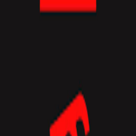
Размещение
RU
RU
← Назад к серверам