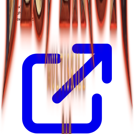
Открыт
x1
•
High Five+
23 дек. 2025 г.