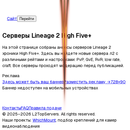
Сайт
Перейти
Серверы Lineage 2 High Five+
На этой странице собраны анонсы серверов Lineage 2
хроники High Five+. Здесь вы найдете новые сервера л2 с
различными рейтами и настройками: PvP, GvE, RvR, low rate,
craft. Все серверы проходят модерацию перед публикацией.
Реклама
Здесь может быть ваш баннер
Разместить рекламу →
728×90
Баннер недоступен на мобильных устройствах
Контакты
FAQ
Правила подачи
© 2025–2026
L2TopServers
. All rights reserved.
Наши проекты
:
WhichMount
,
подбор креплений для камер
видеонаблюдения