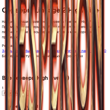
Серверы Lineage 2 High Five+
Найдите лучшие приватные серверы Lineage 2 High Five+.
Просмотрите серверы High Five+ по рейтам и регионам. Все
перечисленные здесь серверы активно мониторятся и
проверяются.
Реклама
Здесь может быть ваш баннер
Разместить рекламу →
970×90
Баннер недоступен на мобильных устройствах
Все серверы High Five+ (1)
1
Лист
Таблица
desperion.world