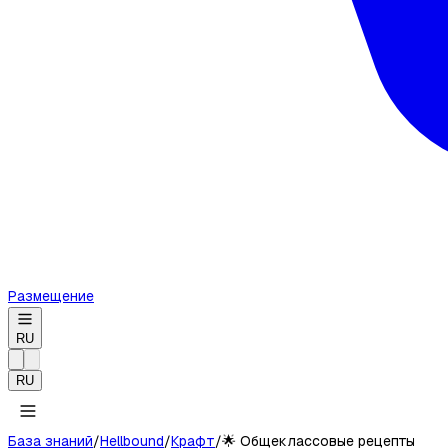
Размещение
RU
RU
База знаний
/
Hellbound
/
Крафт
/
🌟
Общеклассовые рецепты