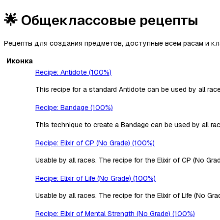
🌟
Общеклассовые рецепты
Рецепты для создания предметов, доступные всем расам и кл
Иконка
Recipe: Antidote (100%)
This recipe for a standard Antidote can be used by all rac
Recipe: Bandage (100%)
This technique to create a Bandage can be used by all rac
Recipe: Elixir of CP (No Grade) (100%)
Usable by all races. The recipe for the Elixir of CP (No Gr
Recipe: Elixir of Life (No Grade) (100%)
Usable by all races. The recipe for the Elixir of Life (No G
Recipe: Elixir of Mental Strength (No Grade) (100%)