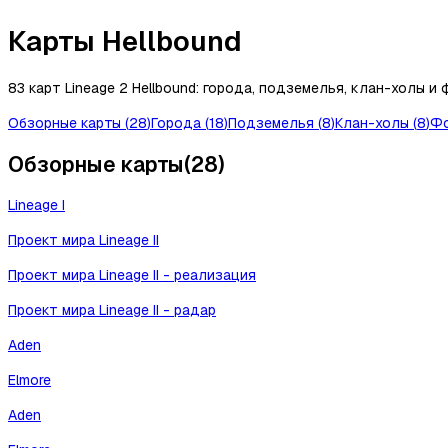
Карты Hellbound
83 карт Lineage 2 Hellbound: города, подземелья, клан-холы и 
Обзорные карты
(
28
)
Города
(
18
)
Подземелья
(
8
)
Клан-холы
(
8
)
Ф
Обзорные карты
(
28
)
Lineage I
Проект мира Lineage II
Проект мира Lineage II - реализация
Проект мира Lineage II - радар
Aden
Elmore
Aden