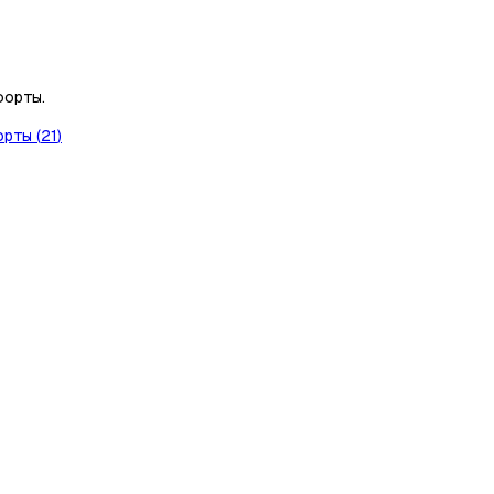
форты.
орты
(
21
)