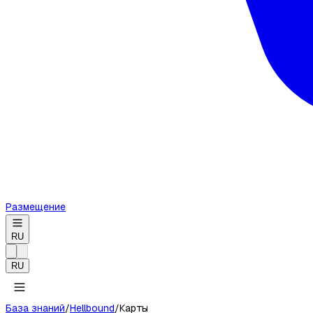
Размещение
RU
RU
База знаний
/
Hellbound
/
Карты