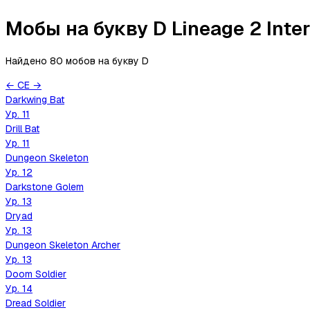
Мобы на букву D Lineage 2 Inte
Найдено 80 мобов
на букву
D
←
C
E
→
Darkwing Bat
Ур.
11
Drill Bat
Ур.
11
Dungeon Skeleton
Ур.
12
Darkstone Golem
Ур.
13
Dryad
Ур.
13
Dungeon Skeleton Archer
Ур.
13
Doom Soldier
Ур.
14
Dread Soldier