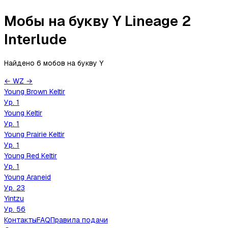
Мобы на букву Y Lineage 2
Interlude
Найдено 6 мобов
на букву
Y
←
W
Z
→
Young Brown Keltir
Ур.
1
Young Keltir
Ур.
1
Young Prairie Keltir
Ур.
1
Young Red Keltir
Ур.
1
Young Araneid
Ур.
23
Yintzu
Ур.
56
Контакты
FAQ
Правила подачи