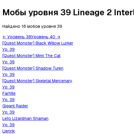
Мобы уровня 39 Lineage 2 Inter
Найдено 16 мобов
уровня
39
←
Уровень
38
Уровень
40
→
[Quest Monster] Black Willow Lurker
Ур.
39
[Quest Monster] Mimi The Cat
Ур.
39
[Quest Monster] Shadow Turen
Ур.
39
[Quest Monster] Skeletal Mercenary
Ур.
39
Farhite
Ур.
39
Gigant Raider
Ур.
39
Leto Lizardman Shaman
Ур.
39
Lienrik