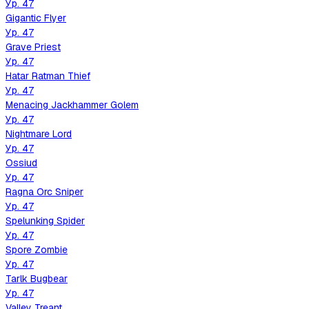
Ур.
47
Gigantic Flyer
Ур.
47
Grave Priest
Ур.
47
Hatar Ratman Thief
Ур.
47
Menacing Jackhammer Golem
Ур.
47
Nightmare Lord
Ур.
47
Ossiud
Ур.
47
Ragna Orc Sniper
Ур.
47
Spelunking Spider
Ур.
47
Spore Zombie
Ур.
47
Tarlk Bugbear
Ур.
47
Valley Treant