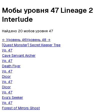
Мобы уровня 47 Lineage 2
Interlude
Найдено 20 мобов
уровня
47
←
Уровень
46
Уровень
48
→
[Quest Monster] Secret Keeper Tree
Ур.
47
Cave Servant Archer
Ур.
47
Death Flyer
Ур.
47
Dicor
Ур.
47
Dicor
Ур.
47
Eva's Seeker
Ур.
47
Forest of Mirrors Ghost