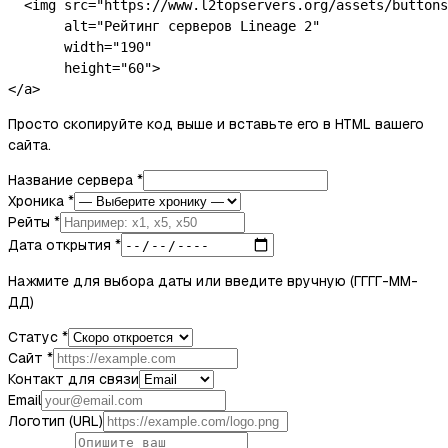
  <img src="https://www.l2topservers.org/assets/buttons
       alt="Рейтинг серверов Lineage 2"

       width="190"

       height="60">

</a>
Просто скопируйте код выше и вставьте его в HTML вашего
сайта.
Название сервера
*
Хроника
*
Рейты
*
Дата открытия
*
Нажмите для выбора даты или введите вручную (ГГГГ-ММ-
ДД)
Статус
*
Сайт
*
Контакт для связи
Email
Логотип (URL)