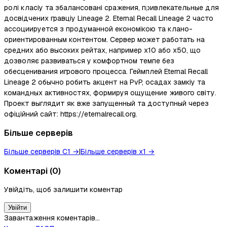
ролі класіу та збалансовані сражения, привлекательные для
досвідчених гравціу Lineage 2. Eternal Recall Lineage 2 часто
ассоциируется з продуманной економікою та клано-
ориентированным контентом. Сервер может работать на
средних або высоких рейтах, например x10 або x50, що
дозволяє развиваться у комфортном темпе без
обесценивания игрового процесса. Геймплей Eternal Recall
Lineage 2 обычно робить акцент на PvP, осадах замкіу та
командных активностях, формируя ощущение живого світу.
Проект выглядит як вже запущенный та доступный через
офіційний сайт: https://eternalrecall.org.
Більше серверів
Більше серверів
C1
→
|
Більше серверів
x1
→
Коментарі
(
0
)
Увійдіть, щоб залишити коментар
Увійти
Завантаження коментарів...