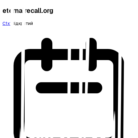
eternalrecall.org
C1
x1
Відкритий