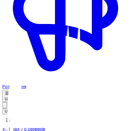
Розміщення
UA
UA
← Назад до серверів