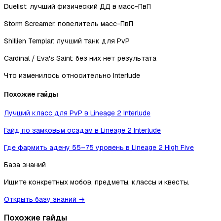
Duelist: лучший физический ДД в масс-ПвП
Storm Screamer: повелитель масс-ПвП
Shillien Templar: лучший танк для PvP
Cardinal / Eva's Saint: без них нет результата
Что изменилось относительно Interlude
Похожие гайды
Лучший класс для PvP в Lineage 2 Interlude
Гайд по замковым осадам в Lineage 2 Interlude
Где фармить адену 55–75 уровень в Lineage 2 High Five
База знаний
Ищите конкретных мобов, предметы, классы и квесты.
Открыть базу знаний →
Похожие гайды