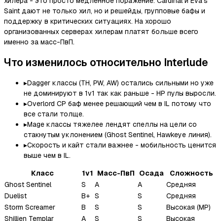
хилера - это просто медленное поражение. Cardinal и Eva's
Saint дают не только хил, но и решейды, групповые бафы и
поддержку в критических ситуациях. На хорошо
организованных серверах хилерам платят больше всего
именно за масс-ПвП.
Что изменилось относительно Interlude
▸
Dagger классы (TH, PW, AW) остались сильными но уже
не доминируют в 1v1 так как раньше - HP пулы выросли.
▸
Overlord CP баф менее решающий чем в IL потому что
все стали толще.
▸
Mage классы тяжелее лендят спеллы на цели со
стакнутым уклонением (Ghost Sentinel, Hawkeye линия).
▸
Скорость и кайт стали важнее - мобильность ценится
выше чем в IL.
Класс
1v1
Масс-ПвП
Осада
Сложность
Ghost Sentinel
S
A
A
Средняя
Duelist
B+
S
S
Средняя
Storm Screamer
B
S
S
Высокая (MP)
Shillien Templar
A
S
S
Высокая