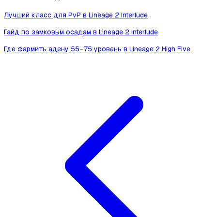
Лучший класс для PvP в Lineage 2 Interlude
Гайд по замковым осадам в Lineage 2 Interlude
Где фармить адену 55–75 уровень в Lineage 2 High Five