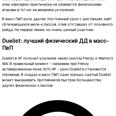
эпик ювелирке практически не убивается физическими
атаками в 1v1 из-за механики уклонения.
В масс-ПвП роль другая: постоянный урон с дистанции, кайт
сближающихся мили-классов, слив отставших от основного
рейда. Не первая линия, но очень ценный участник.
Duelist: лучший физический ДД в масс-
ПвП
Duelist в HF получил усиление через скиллы Frenzy и Warrior's
Will. В правильный момент - например при Frenzy
активированном ниже 30% HP - урон Duelist'а становится
огромным. В осадах и масс-ПвП один хорошо одетый Duelist
может выкашивать противников быстрее большинства
других физических классов.