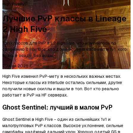
High Five
PvP
Лучшие PvP классы в Lineage
2 High Five
Топ классов для PvP в L2 High Five: что изменилось по
сравнению с Interlude, кто доминирует в масс-пвп и 1v1, кого
брать в осаду. Без воды.
29 мая 2025 г.
High Five изменил PvP-мету в нескольких важных местах.
Некоторые классы из Interlude остались сильными, другие
получили новые скиллы и вышли в топ. Вот кто реально
работает в PvP на HF серверах.
Ghost Sentinel: лучший в малом PvP
Ghost Sentinel в High Five - один из сильнейших 1v1 и
малогрупповых PvP классов. Высокое уклонение, сильные
самобафы, надёжный дальний урон. Хорошо одетый GS в