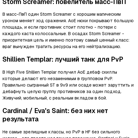
Storm Screamer: повелитель масс-ПвП
В масс-ПвП один Storm Screamer с хорошим магическим
уроном меняет ход сражения. AoE нюки покрывают большую
площадь, и если противник стоит плотно - потери с
каждого каста колоссальные. В осадах Storm Screamer -
приоритетная цель и именно поэтому самый ценный класс:
враг вынужден тратить ресурсы на его нейтрализацию.
Shillien Templar: лучший танк для PvP
В High Five Shillien Templar получил AoE дебаф скиллы
которые делают его незаменимым в групповом PvP.
Правильно сыгранный ST в 9v9 или осаде может заруттить и
дебафнуть целую группу противников за один подход.
Живучий, мобильный, с реальным вкладом в бой.
Cardinal / Eva's Saint: без них нет
результата
Не самые зрелищные классы, но PvP в HF без сильного