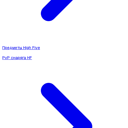
Предметы High Five
PvP снаряга HF