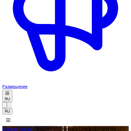
Размещение
RU
RU
Главная
/
Гайды
/
Лучшие PvP классы в Lineage 2 High Five