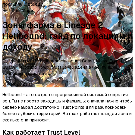
локациям и доходу
Hellbound
Фарм
Зоны фарма в Lineage 2
Hellbound: гайд по локациям и
доходу
Где фармить в L2 Hellbound: Hellbound Coast, Native Forest,
Quarry, Hellbound Town. Trust Level, адена в час, лучшие
классы для каждой зоны.
31 мая 2025 г.
Hellbound - это остров с прогрессивной системой открытия
зон. Ты не просто заходишь и фармишь: сначала нужно чтобы
сервер набрал достаточно Trust Points для разблокировки
более глубоких территорий. Вот как работает каждая зона и
сколько она приносит.
Как работает Trust Level