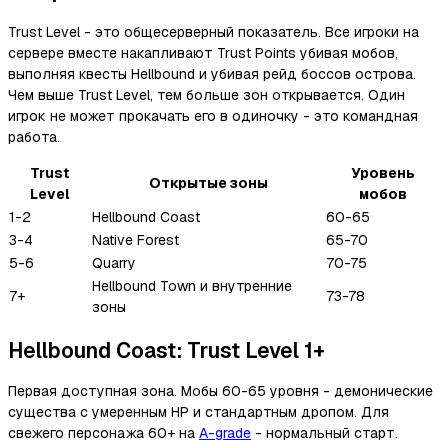
Trust Level - это общесерверный показатель. Все игроки на
сервере вместе накапливают Trust Points убивая мобов,
выполняя квесты Hellbound и убивая рейд боссов острова.
Чем выше Trust Level, тем больше зон открывается. Один
игрок не может прокачать его в одиночку - это командная
работа.
Trust
Уровень
Открытые зоны
Level
мобов
1-2
Hellbound Coast
60-65
3-4
Native Forest
65-70
5-6
Quarry
70-75
Hellbound Town и внутренние
7+
73-78
зоны
Hellbound Coast: Trust Level 1+
Первая доступная зона. Мобы 60-65 уровня - демонические
существа с умеренным HP и стандартным дропом. Для
свежего персонажа 60+ на
A-grade
- нормальный старт.