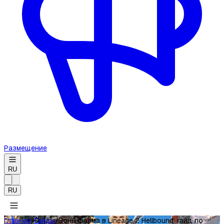
Размещение
RU
RU
Главная
/
Гайды
/
Зоны фарма в Lineage 2 Hellbound: гайд по