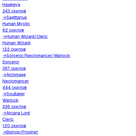
Hawkeye
243
скилов
→
Sagittarius
Human Mystic
62
скилов
→
Human Wizard
/
Cleric
Human Wizard
122
скилов
→
Sorceror
/
Necromancer
/
Warlock
Sorceror
367
скилов
→
Archmage
Necromancer
444
скилов
→
Soultaker
Warlock
336
скилов
→
Arcana Lord
Cleric
120
скилов
→
Bishop
/
Prophet