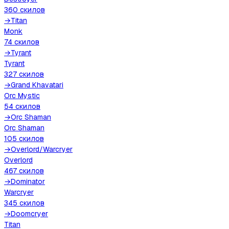
360
скилов
→
Titan
Monk
74
скилов
→
Tyrant
Tyrant
327
скилов
→
Grand Khavatari
Orc Mystic
54
скилов
→
Orc Shaman
Orc Shaman
105
скилов
→
Overlord
/
Warcryer
Overlord
467
скилов
→
Dominator
Warcryer
345
скилов
→
Doomcryer
Titan