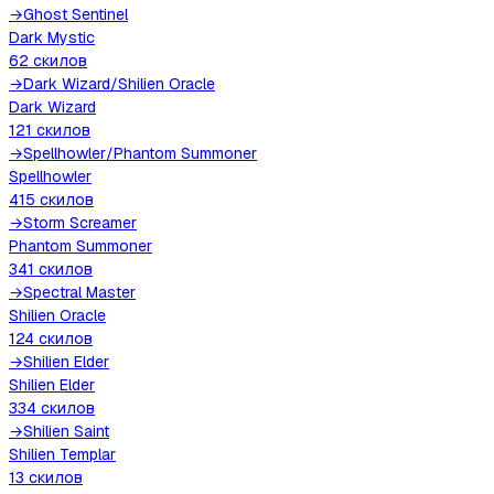
→
Ghost Sentinel
Dark Mystic
62
скилов
→
Dark Wizard
/
Shilien Oracle
Dark Wizard
121
скилов
→
Spellhowler
/
Phantom Summoner
Spellhowler
415
скилов
→
Storm Screamer
Phantom Summoner
341
скилов
→
Spectral Master
Shilien Oracle
124
скилов
→
Shilien Elder
Shilien Elder
334
скилов
→
Shilien Saint
Shilien Templar
13
скилов