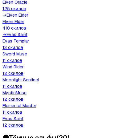
Elven Oracle
125
скилов
→
Elven Elder
Elven Elder
418
скилов
→
Evas Saint
Evas Templar
13
скилов
Sword Muse
11
скилов
Wind Rider
12
скилов
Moonlight Sentinel
11
скилов
MysticMuse
12
скилов
Elemental Master
11
скилов
Evas Saint
12
скилов
🌑
Тёмные эльфы
(
20
)