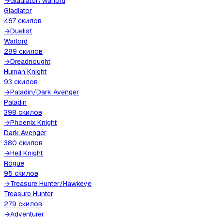
→
Gladiator
/
Warlord
Gladiator
467
скилов
→
Duelist
Warlord
289
скилов
→
Dreadnought
Human Knight
93
скилов
→
Paladin
/
Dark Avenger
Paladin
398
скилов
→
Phoenix Knight
Dark Avenger
380
скилов
→
Hell Knight
Rogue
95
скилов
→
Treasure Hunter
/
Hawkeye
Treasure Hunter
279
скилов
→
Adventurer