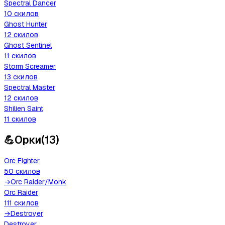
Spectral Dancer
10
скилов
Ghost Hunter
12
скилов
Ghost Sentinel
11
скилов
Storm Screamer
13
скилов
Spectral Master
12
скилов
Shilien Saint
11
скилов
💪
Орки
(
13
)
Orc Fighter
50
скилов
→
Orc Raider
/
Monk
Orc Raider
111
скилов
→
Destroyer
Destroyer