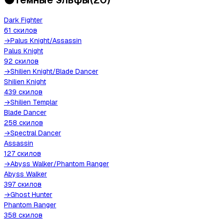
Dark Fighter
61
скилов
→
Palus Knight
/
Assassin
Palus Knight
92
скилов
→
Shilien Knight
/
Blade Dancer
Shilien Knight
439
скилов
→
Shilien Templar
Blade Dancer
258
скилов
→
Spectral Dancer
Assassin
127
скилов
→
Abyss Walker
/
Phantom Ranger
Abyss Walker
397
скилов
→
Ghost Hunter
Phantom Ranger
358
скилов