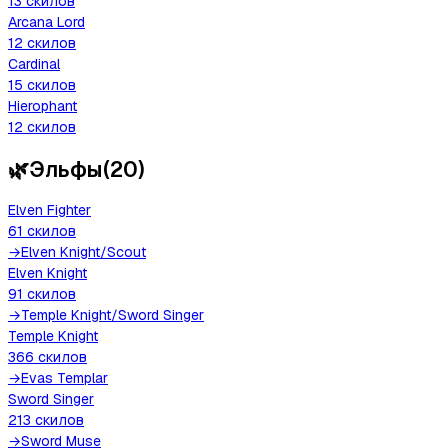
13
скилов
Arcana Lord
12
скилов
Cardinal
15
скилов
Hierophant
12
скилов
🌿
Эльфы
(
20
)
Elven Fighter
61
скилов
→
Elven Knight
/
Scout
Elven Knight
91
скилов
→
Temple Knight
/
Sword Singer
Temple Knight
366
скилов
→
Evas Templar
Sword Singer
213
скилов
→
Sword Muse