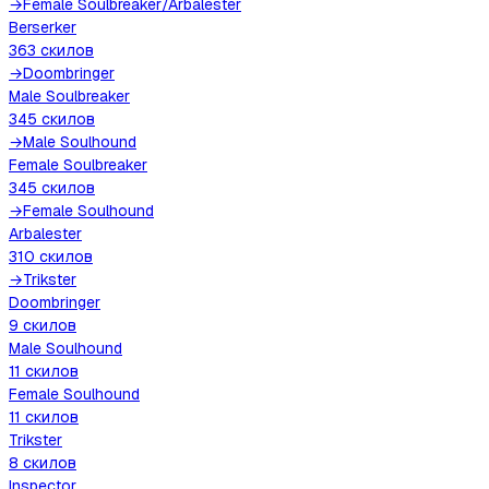
→
Female Soulbreaker
/
Arbalester
Berserker
363
скилов
→
Doombringer
Male Soulbreaker
345
скилов
→
Male Soulhound
Female Soulbreaker
345
скилов
→
Female Soulhound
Arbalester
310
скилов
→
Trikster
Doombringer
9
скилов
Male Soulhound
11
скилов
Female Soulhound
11
скилов
Trikster
8
скилов
Inspector