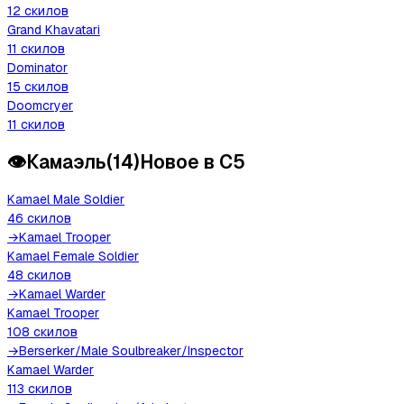
12
скилов
Grand Khavatari
11
скилов
Dominator
15
скилов
Doomcryer
11
скилов
👁️
Камаэль
(
14
)
Новое в C5
Kamael Male Soldier
46
скилов
→
Kamael Trooper
Kamael Female Soldier
48
скилов
→
Kamael Warder
Kamael Trooper
108
скилов
→
Berserker
/
Male Soulbreaker
/
Inspector
Kamael Warder
113
скилов