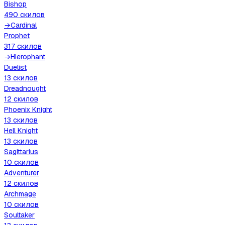
Bishop
490
скилов
→
Cardinal
Prophet
317
скилов
→
Hierophant
Duelist
13
скилов
Dreadnought
12
скилов
Phoenix Knight
13
скилов
Hell Knight
13
скилов
Sagittarius
10
скилов
Adventurer
12
скилов
Archmage
10
скилов
Soultaker