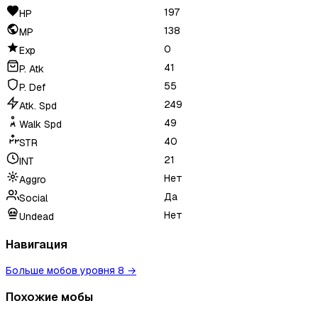
197
HP
138
MP
0
Exp
41
P. Atk
55
P. Def
249
Atk. Spd
49
Walk Spd
40
STR
21
INT
Нет
Aggro
Да
Social
Нет
Undead
Навигация
Больше мобов уровня 8
→
Похожие мобы