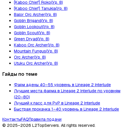
[Kaboo Chief] Roko
(
Ур.
8
)
[Kaboo Chief] Tanukia
(
Ур.
8
)
Balor Orc Archer
(
Ур.
8
)
Goblin Brigand
(
Ур.
8
)
Goblin Lookout
(
Ур.
8
)
Goblin Scout
(
Ур.
8
)
Green Dryad
(
Ур.
8
)
Kaboo Orc Archer
(
Ур.
8
)
Mountain Fungus
(
Ур.
8
)
Orc Archer
(
Ур.
8
)
Utuku Orc Archer
(
Ур.
8
)
Гайды по теме
Фарм адены 40–55 уровень в Lineage 2 Interlude
Лучшие места фарма в Lineage 2 Interlude по уровням
(20–80)
Лучший класс для PvP в Lineage 2 Interlude
Быстрая прокачка 1–40 уровень в Lineage 2 Interlude
Контакты
FAQ
Правила подачи
© 2025–2026
L2TopServers
. All rights reserved.