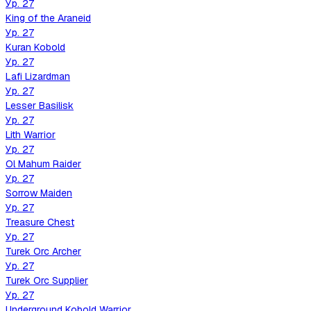
Ур.
27
King of the Araneid
Ур.
27
Kuran Kobold
Ур.
27
Lafi Lizardman
Ур.
27
Lesser Basilisk
Ур.
27
Lith Warrior
Ур.
27
Ol Mahum Raider
Ур.
27
Sorrow Maiden
Ур.
27
Treasure Chest
Ур.
27
Turek Orc Archer
Ур.
27
Turek Orc Supplier
Ур.
27
Underground Kobold Warrior