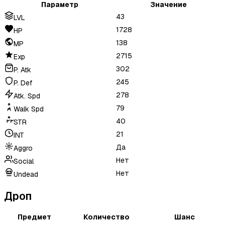
Параметр
Значение
43
LVL
1728
HP
138
MP
2715
Exp
302
P. Atk
245
P. Def
278
Atk. Spd
79
Walk Spd
40
STR
21
INT
Да
Aggro
Нет
Social
Нет
Undead
Дроп
Предмет
Количество
Шанс