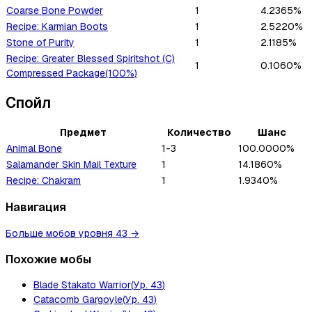
Coarse Bone Powder
1
4.2365%
Recipe: Karmian Boots
1
2.5220%
Stone of Purity
1
2.1185%
Recipe: Greater Blessed Spiritshot (C)
1
0.1060%
Compressed Package(100%)
Спойл
Предмет
Количество
Шанс
Animal Bone
1-3
100.0000%
Salamander Skin Mail Texture
1
14.1860%
Recipe: Chakram
1
1.9340%
Навигация
Больше мобов уровня 43
→
Похожие мобы
Blade Stakato Warrior
(
Ур.
43
)
Catacomb Gargoyle
(
Ур.
43
)