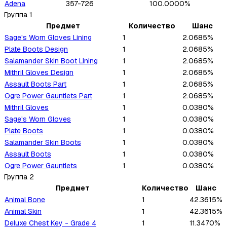
Adena
357-726
100.0000%
Группа
1
Предмет
Количество
Шанс
Sage's Worn Gloves Lining
1
2.0685%
Plate Boots Design
1
2.0685%
Salamander Skin Boot Lining
1
2.0685%
Mithril Gloves Design
1
2.0685%
Assault Boots Part
1
2.0685%
Ogre Power Gauntlets Part
1
2.0685%
Mithril Gloves
1
0.0380%
Sage's Worn Gloves
1
0.0380%
Plate Boots
1
0.0380%
Salamander Skin Boots
1
0.0380%
Assault Boots
1
0.0380%
Ogre Power Gauntlets
1
0.0380%
Группа
2
Предмет
Количество
Шанс
Animal Bone
1
42.3615%
Animal Skin
1
42.3615%
Deluxe Chest Key - Grade 4
1
11.3470%