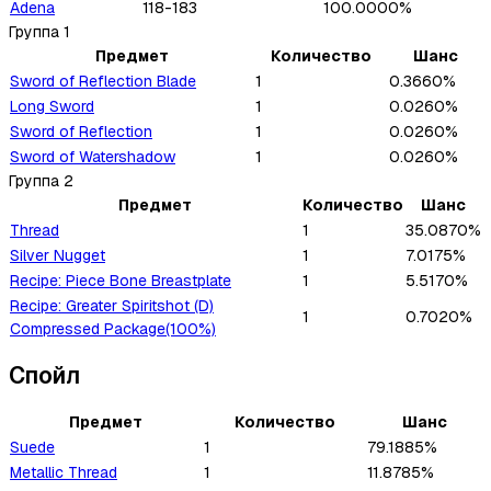
Adena
118-183
100.0000%
Группа
1
Предмет
Количество
Шанс
Sword of Reflection Blade
1
0.3660%
Long Sword
1
0.0260%
Sword of Reflection
1
0.0260%
Sword of Watershadow
1
0.0260%
Группа
2
Предмет
Количество
Шанс
Thread
1
35.0870%
Silver Nugget
1
7.0175%
Recipe: Piece Bone Breastplate
1
5.5170%
Recipe: Greater Spiritshot (D)
1
0.7020%
Compressed Package(100%)
Спойл
Предмет
Количество
Шанс
Suede
1
79.1885%
Metallic Thread
1
11.8785%