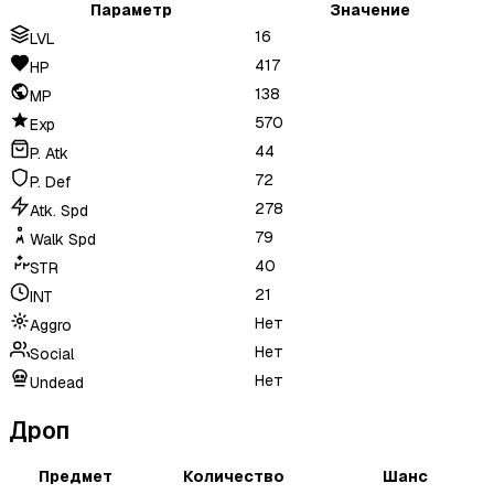
Параметр
Значение
16
LVL
417
HP
138
MP
570
Exp
44
P. Atk
72
P. Def
278
Atk. Spd
79
Walk Spd
40
STR
21
INT
Нет
Aggro
Нет
Social
Нет
Undead
Дроп
Предмет
Количество
Шанс