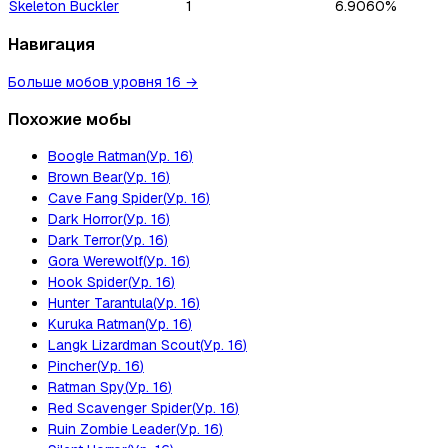
Skeleton Buckler
1
6.9060%
Навигация
Больше мобов уровня 16
→
Похожие мобы
Boogle Ratman
(
Ур.
16
)
Brown Bear
(
Ур.
16
)
Cave Fang Spider
(
Ур.
16
)
Dark Horror
(
Ур.
16
)
Dark Terror
(
Ур.
16
)
Gora Werewolf
(
Ур.
16
)
Hook Spider
(
Ур.
16
)
Hunter Tarantula
(
Ур.
16
)
Kuruka Ratman
(
Ур.
16
)
Langk Lizardman Scout
(
Ур.
16
)
Pincher
(
Ур.
16
)
Ratman Spy
(
Ур.
16
)
Red Scavenger Spider
(
Ур.
16
)
Ruin Zombie Leader
(
Ур.
16
)