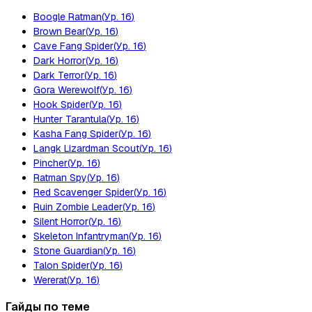
Boogle Ratman
(
Ур.
16
)
Brown Bear
(
Ур.
16
)
Cave Fang Spider
(
Ур.
16
)
Dark Horror
(
Ур.
16
)
Dark Terror
(
Ур.
16
)
Gora Werewolf
(
Ур.
16
)
Hook Spider
(
Ур.
16
)
Hunter Tarantula
(
Ур.
16
)
Kasha Fang Spider
(
Ур.
16
)
Langk Lizardman Scout
(
Ур.
16
)
Pincher
(
Ур.
16
)
Ratman Spy
(
Ур.
16
)
Red Scavenger Spider
(
Ур.
16
)
Ruin Zombie Leader
(
Ур.
16
)
Silent Horror
(
Ур.
16
)
Skeleton Infantryman
(
Ур.
16
)
Stone Guardian
(
Ур.
16
)
Talon Spider
(
Ур.
16
)
Wererat
(
Ур.
16
)
Гайды по теме