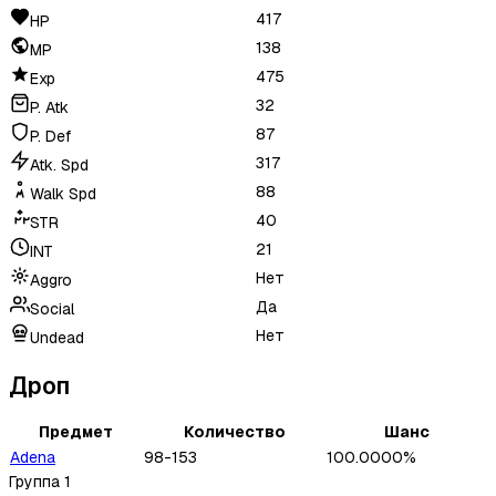
417
HP
138
MP
475
Exp
32
P. Atk
87
P. Def
317
Atk. Spd
88
Walk Spd
40
STR
21
INT
Нет
Aggro
Да
Social
Нет
Undead
Дроп
Предмет
Количество
Шанс
Adena
98-153
100.0000%
Группа
1