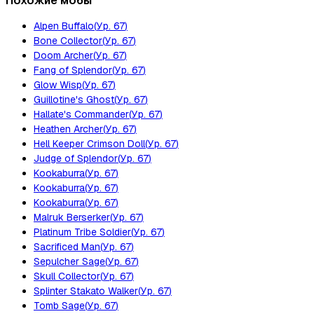
Похожие мобы
Alpen Buffalo
(
Ур.
67
)
Bone Collector
(
Ур.
67
)
Doom Archer
(
Ур.
67
)
Fang of Splendor
(
Ур.
67
)
Glow Wisp
(
Ур.
67
)
Guillotine's Ghost
(
Ур.
67
)
Hallate's Commander
(
Ур.
67
)
Heathen Archer
(
Ур.
67
)
Hell Keeper Crimson Doll
(
Ур.
67
)
Judge of Splendor
(
Ур.
67
)
Kookaburra
(
Ур.
67
)
Kookaburra
(
Ур.
67
)
Kookaburra
(
Ур.
67
)
Malruk Berserker
(
Ур.
67
)
Platinum Tribe Soldier
(
Ур.
67
)
Sacrificed Man
(
Ур.
67
)
Sepulcher Sage
(
Ур.
67
)
Skull Collector
(
Ур.
67
)
Splinter Stakato Walker
(
Ур.
67
)
Tomb Sage
(
Ур.
67
)