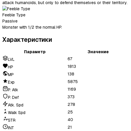
attack humanoids, but only to defend themselves or their territory.
Feeble Type
Passive
Monster with 1/2 the normal HP.
Характеристики
Параметр
Значение
67
LVL
1813
HP
138
MP
5875
Exp
1169
P. Atk
373
P. Def
278
Atk. Spd
25
Walk Spd
40
STR
21
INT