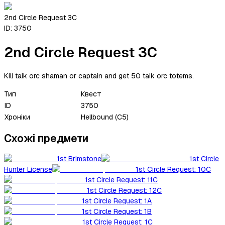
2nd Circle Request 3C
ID:
3750
2nd Circle Request 3C
Kill taik orc shaman or captain and get 50 taik orc totems.
Тип
Квест
ID
3750
Хроніки
Hellbound (C5)
Схожі предмети
1st Brimstone
1st Circle
Hunter License
1st Circle Request: 10C
1st Circle Request: 11C
1st Circle Request: 12C
1st Circle Request: 1A
1st Circle Request: 1B
1st Circle Request: 1C