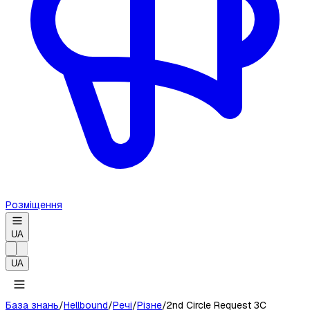
Розміщення
UA
UA
База знань
/
Hellbound
/
Речі
/
Різне
/
2nd Circle Request 3C