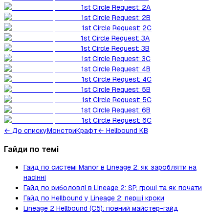
1st Circle Request: 2A
1st Circle Request: 2B
1st Circle Request: 2C
1st Circle Request: 3A
1st Circle Request: 3B
1st Circle Request: 3C
1st Circle Request: 4B
1st Circle Request: 4C
1st Circle Request: 5B
1st Circle Request: 5C
1st Circle Request: 6B
1st Circle Request: 6C
←
До списку
Монстри
Крафт
← Hellbound KB
Гайди по темі
Гайд по системі Manor в Lineage 2: як заробляти на
насінні
Гайд по риболовлі в Lineage 2: SP, гроші та як почати
Гайд по Hellbound у Lineage 2: перші кроки
Lineage 2 Hellbound (C5): повний майстер-гайд