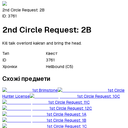
2nd Circle Request: 2B
ID:
3761
2nd Circle Request: 2B
Kill taik overlord kakran and bring the head.
Тип
Квест
ID
3761
Хроніки
Hellbound (C5)
Схожі предмети
1st Brimstone
1st Circle
Hunter License
1st Circle Request: 10C
1st Circle Request: 11C
1st Circle Request: 12C
1st Circle Request: 1A
1st Circle Request: 1B
1st Circle Request: 1C