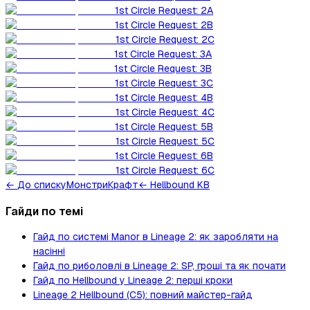
1st Circle Request: 2A
1st Circle Request: 2B
1st Circle Request: 2C
1st Circle Request: 3A
1st Circle Request: 3B
1st Circle Request: 3C
1st Circle Request: 4B
1st Circle Request: 4C
1st Circle Request: 5B
1st Circle Request: 5C
1st Circle Request: 6B
1st Circle Request: 6C
←
До списку
Монстри
Крафт
← Hellbound KB
Гайди по темі
Гайд по системі Manor в Lineage 2: як заробляти на
насінні
Гайд по риболовлі в Lineage 2: SP, гроші та як почати
Гайд по Hellbound у Lineage 2: перші кроки
Lineage 2 Hellbound (C5): повний майстер-гайд