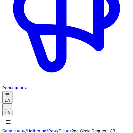
Розміщення
UA
UA
База знань
/
Hellbound
/
Речі
/
Різне
/
2nd Circle Request: 2B