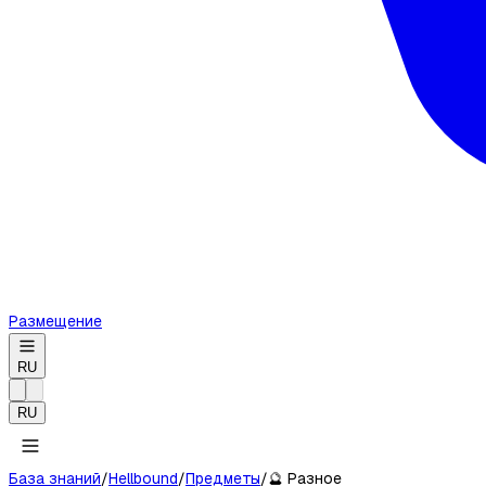
Размещение
RU
RU
База знаний
/
Hellbound
/
Предметы
/
🔮
Разное