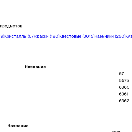
предметов
09
)
Кристаллы
(
67
)
Краски
(
180
)
Квестовые
(
3015
)
Наёмники
(
260
)
Ку
Название
57
5575
6360
6361
6362
Название