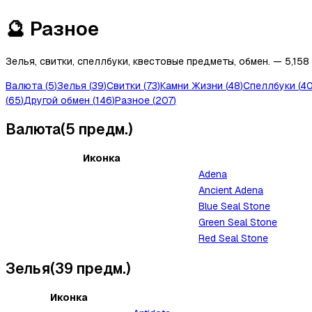
🔮
Разное
Зелья, свитки, спеллбуки, квестовые предметы, обмен.
—
5,158
Валюта
(
5
)
Зелья
(
39
)
Свитки
(
73
)
Камни Жизни
(
48
)
Спеллбуки
(
4
(
65
)
Другой обмен
(
146
)
Разное
(
207
)
Валюта
(
5
предм.
)
Иконка
Adena
Ancient Adena
Blue Seal Stone
Green Seal Stone
Red Seal Stone
Зелья
(
39
предм.
)
Иконка