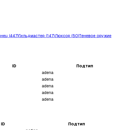
знец
(
447
)
Гильдмастер
(
147
)
Люксор
(
50
)
Теневое оружие
ID
Подтип
adena
adena
adena
adena
adena
ID
Подтип